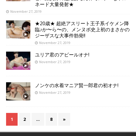
ネード大量発射★
November 27, 2019
★20歳★ 超絶アスリート王子系イケメン降
臨♪か〜ら〜の、メンヌボ史上初のまさかの
ジーザスな大事件勃発!!
November 27, 2019
ユリア君のアピールオナ!
November 27, 2019
ノンケの水着マニア賢一郎君の初オナ!
November 27, 2019
1
2
…
8
»