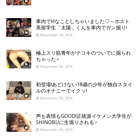
車内でHなことしちゃいました♡～ホスト
系留学生「太陽」くんを車内でガン掘り!
November 30, 2019
極上スリ筋青年がテコキのついでに掘られ
ちゃった♂
November 30, 2019
初登場!あどけない18歳の少年が独自スタイ
ルのオナニーでイクッ!
November 30, 2019
声も表情もGOOD!正統派イケメン大学生が
SHINOBUに生堀りされる♂
November 30, 2019