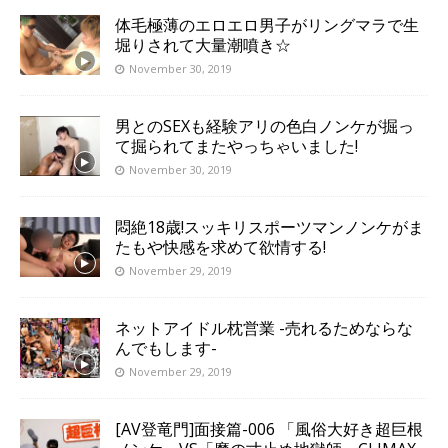
体毛極薄のエロエロ男子がリングマラで生
堀りされて大量潮噴き☆
November 30, 2019
男とのSEXも経験アリの色白ノンケが掘っ
て掘られてまたやっちゃいました!
November 30, 2019
悶絶18歳!スッキリスポーツマンノンケがま
たもや快感を求めて欲情する!
November 29, 2019
ネットアイドル枕営業 -売れるためならな
んでもします-
November 29, 2019
[AV登竜門]面接篇-006 「風俗大好き超巨根