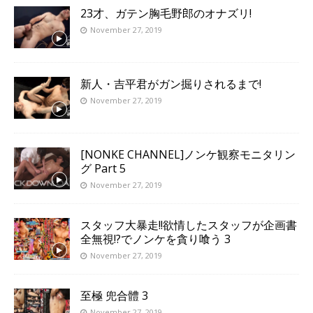
23才、ガテン胸毛野郎のオナズリ!
November 27, 2019
新人・吉平君がガン掘りされるまで!
November 27, 2019
[NONKE CHANNEL]ノンケ観察モニタリン
グ Part 5
November 27, 2019
スタッフ大暴走!!欲情したスタッフが企画書
全無視!?でノンケを貪り喰う 3
November 27, 2019
至極 兜合體 3
November 27, 2019